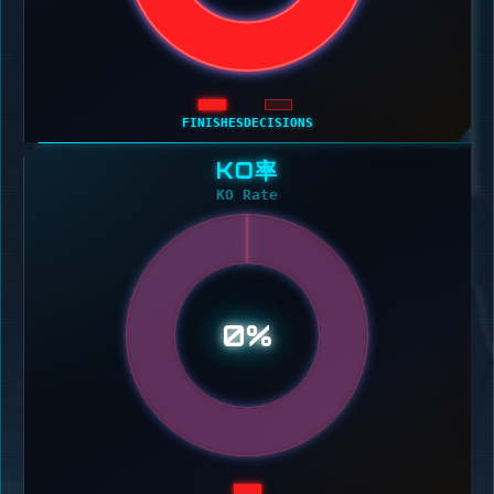
FINISHES
DECISIONS
KO率
KO Rate
0%