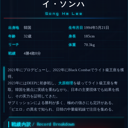
イ・ソンハ
Song Ha Lee
韓国
1994年5月21日
出身地
生年月日
32歳
185cm
年齢
身長
リーチ
70.3kg
体重
4勝4敗0分
戦績
2021年にプロデビューし、2022年にBlack Combatでライト級王座を獲
得。
2023年にはDEEPに初参戦し、
大原樹理
を破ってライト級王座を奪
取。
韓国を拠点に実績を重ねながら、日本の主要団体でも結果を残
し、その実力を証明してきた。
サブミッションによる勝利が多く、極めの強さにも定評がある。
「ピエロ」の異名で知られ、日韓の中量級戦線で注目を集める。
戦績内訳
/ Record Breakdown