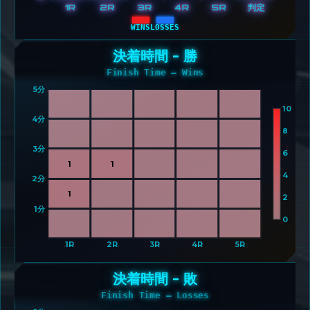
WINS
LOSSES
決着時間 - 勝
Finish Time – Wins
5分 
10
4分 
8
3分 
6
1
1
4
2分 
1
2
1分 
0
1R
2R
3R
4R
5R
決着時間 - 敗
Finish Time – Losses