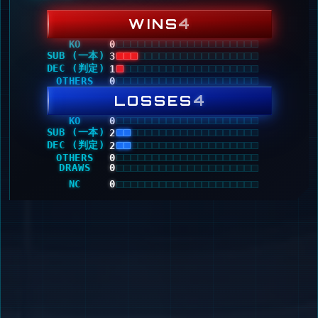
4
WINS
KO
0
SUB (一本)
3
DEC (判定)
1
OTHERS
0
4
LOSSES
KO
0
SUB (一本)
2
DEC (判定)
2
OTHERS
0
DRAWS
0
NC
0