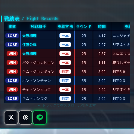
戦績表
/ Fight Records
勝敗
対戦相手
決着方法
ラウンド
時間
決着
LOSE
大原樹理
一本
2R
4:17
ニンジャチョ
LOSE
江藤公洋
一本
2R
2:07
リアネイキッ
WIN
大原樹理
一本
2R
2:37
スロエフスト
WIN
パク・ジョンヒョン
一本
1R
1:11
腕ひしぎ十字
WIN
キム・ジョンギュン
判定
3R
5:00
判定3-0
LOSE
ホン・ソンチャン
判定
3R
5:00
判定0-3
WIN
チェ・ソンヒョク
一本
1R
2:22
リアネイキッ
LOSE
キム・サンウク
判定
2R
5:00
判定0-3
← ドラッグで横スクロールできます