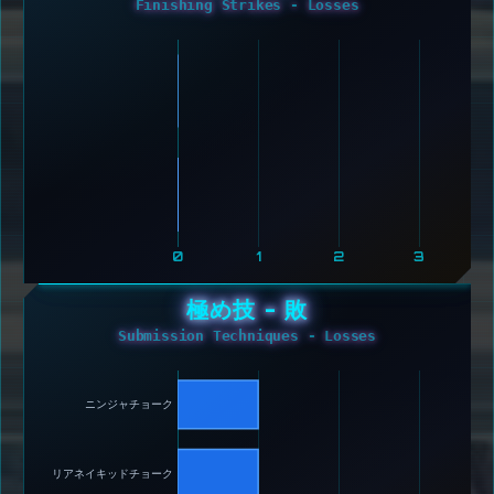
Finishing Strikes - Losses
0
1
2
3
極め技 - 敗
Submission Techniques - Losses
ニンジャチョーク 
リアネイキッドチョーク 