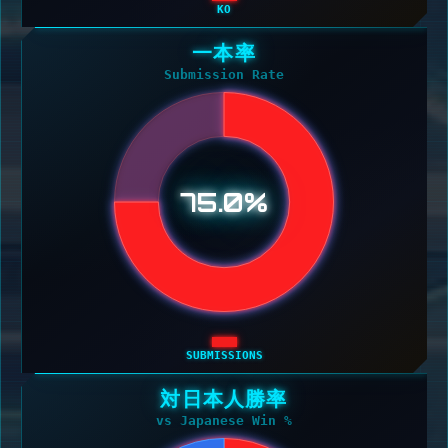
KO
一本率
Submission Rate
75.0%
SUBMISSIONS
対日本人勝率
vs Japanese Win %