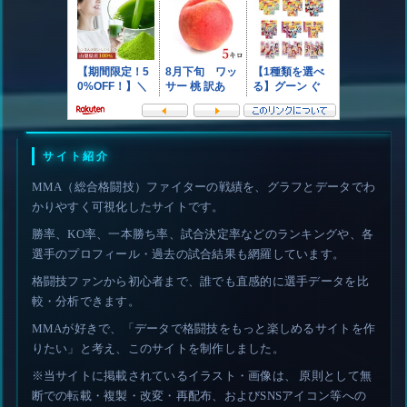
サイト紹介
MMA（総合格闘技）ファイターの戦績を、グラフとデータでわ
かりやすく可視化したサイトです。
勝率、KO率、一本勝ち率、試合決定率などのランキングや、各
選手のプロフィール・過去の試合結果も網羅しています。
格闘技ファンから初心者まで、誰でも直感的に選手データを比
較・分析できます。
MMAが好きで、「データで格闘技をもっと楽しめるサイトを作
りたい」と考え、このサイトを制作しました。
※当サイトに掲載されているイラスト・画像は、 原則として無
断での転載・複製・改変・再配布、およびSNSアイコン等への