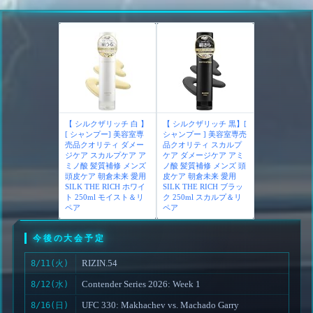
【 シルクザリッチ 白 】
【 シルクザリッチ 黒】[
[ シャンプー] 美容室専
シャンプー ] 美容室専売
売品クオリティ ダメー
品クオリティ スカルプ
ジケア スカルプケア ア
ケア ダメージケア アミ
ミノ酸 髪質補修 メンズ
ノ酸 髪質補修 メンズ 頭
頭皮ケア 朝倉未来 愛用
皮ケア 朝倉未来 愛用
SILK THE RICH ホワイ
SILK THE RICH ブラッ
ト 250ml モイスト＆リ
ク 250ml スカルプ＆リ
ペア
ペア
今後の大会予定
RIZIN.54
8/11(火)
Contender Series 2026: Week 1
8/12(水)
UFC 330: Makhachev vs. Machado Garry
8/16(日)