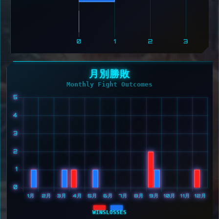
0
1
2
3
月別勝敗
Monthly Fight Outcomes
WINS
LOSSES