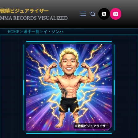
コ
ン
戦績ビジュアライザー
テ
MMA RECORDS VISUALIZED
ン
ツ
HOME
>
選手一覧
>
イ・ソンハ
へ
ス
キ
ッ
プ