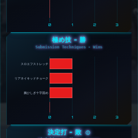
0
1
2
3
極め技 - 勝
Submission Techniques - Wins
スロエフストレッチ 
リアネイキッドチョーク 
腕ひしぎ十字固め 
0
1
2
3
決定打 - 敗
ⓘ