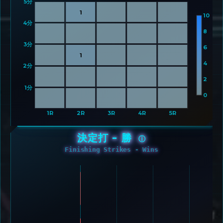
5分 
1
10
4分 
8
3分 
6
1
4
2分 
2
1分 
0
1R
2R
3R
4R
5R
決定打 - 勝
ⓘ
Finishing Strikes - Wins