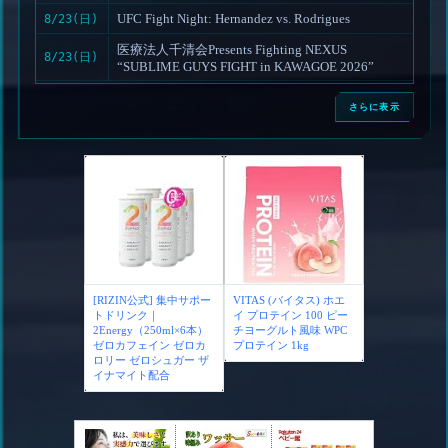
UFC Fight Night: Hernandez vs. Rodrigues
8/23(日)
医療法人千清会Presents Fighting NEXUS
8/23(日)
“SUBLIME GUYS FIGHT in KAWAGOE 2026”
さらに表示
[RIZIN公式] 集中サポー
VITAS (バイタス) ホエ
トドリンク｜
イ プロテイン 100 ピー
2Energy（250ml×6本）
チヨーグルト風味 WPC
ゼロカフェイン ゼロカ
プロテイン 1kg
ロリー ゼロシュガー ザ
イナマイト配合