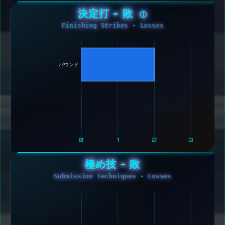
決定打 - 敗
ⓘ
Finishing Strikes - Losses
パウンド 
0
1
2
3
極め技 - 敗
Submission Techniques - Losses