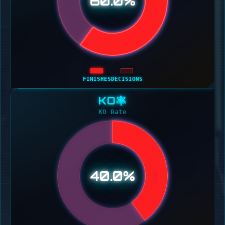
60.0%
FINISHES
DECISIONS
KO率
KO Rate
40.0%