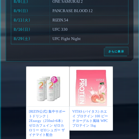
ONE SAMURAI 2
8/8(土)
PANCRASE BLOOD.12
8/9(日)
RIZIN.54
8/11(火)
UFC 330
8/16(日)
UFC Fight Night
8/29(土)
さらに表示
[RIZIN公式] 集中サポー
VITAS (バイタス) ホエ
トドリンク｜
イ プロテイン 100 ピー
2Energy（250ml×6本）
チヨーグルト風味 WPC
ゼロカフェイン ゼロカ
プロテイン 1kg
ロリー ゼロシュガー ザ
イナマイト配合