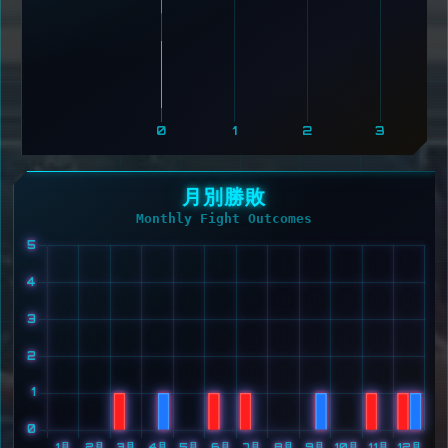
0
1
2
3
月別勝敗
Monthly Fight Outcomes