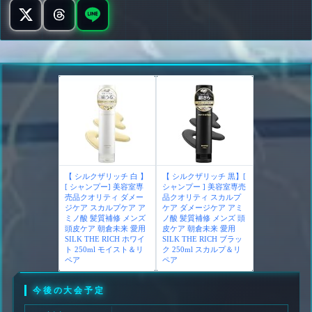
【 シルクザリッチ 白 】
【 シルクザリッチ 黒】[
[ シャンプー] 美容室専
シャンプー ] 美容室専売
売品クオリティ ダメー
品クオリティ スカルプ
ジケア スカルプケア ア
ケア ダメージケア アミ
ミノ酸 髪質補修 メンズ
ノ酸 髪質補修 メンズ 頭
頭皮ケア 朝倉未来 愛用
皮ケア 朝倉未来 愛用
SILK THE RICH ホワイ
SILK THE RICH ブラッ
ト 250ml モイスト＆リ
ク 250ml スカルプ＆リ
ペア
ペア
今後の大会予定