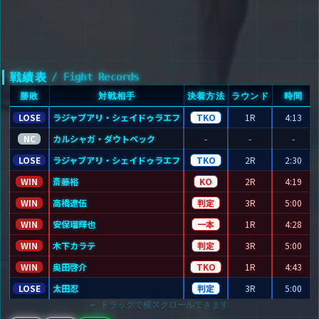
戦績表
/ Fight Records
勝敗
対戦相手
決着方法
ラウンド
時間
LOSE
ラジャブアリ・シェイドゥラエフ
TKO
1R
4:13
NC
カルシャガ・ダウトベック
-
-
-
LOSE
ラジャブアリ・シェイドゥラエフ
TKO
2R
2:30
WIN
斎藤裕
KO
2R
4:19
WIN
高橋遼伍
判定
3R
5:00
WIN
安保瑠輝也
一本
1R
4:28
WIN
木下カラテ
判定
3R
5:00
WIN
奥田啓介
TKO
1R
4:43
LOSE
太田忍
判定
3R
5:00
← ドラッグで横スクロールできます