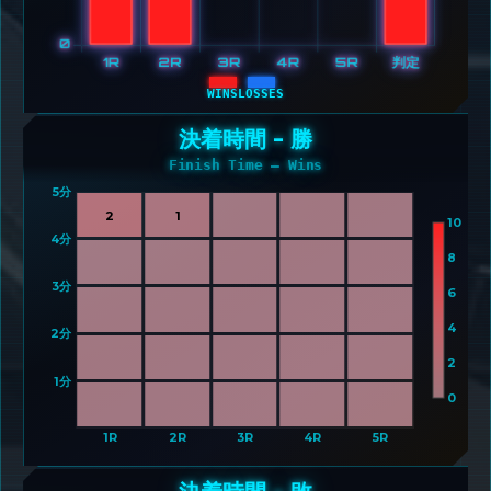
WINS
LOSSES
決着時間 - 勝
Finish Time – Wins
5分 
2
1
10
4分 
8
3分 
6
4
2分 
2
1分 
0
1R
2R
3R
4R
5R