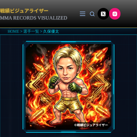
コ
ン
戦績ビジュアライザー
テ
MMA RECORDS VISUALIZED
ン
ツ
HOME
>
選手一覧
>
久保優太
へ
ス
キ
ッ
プ