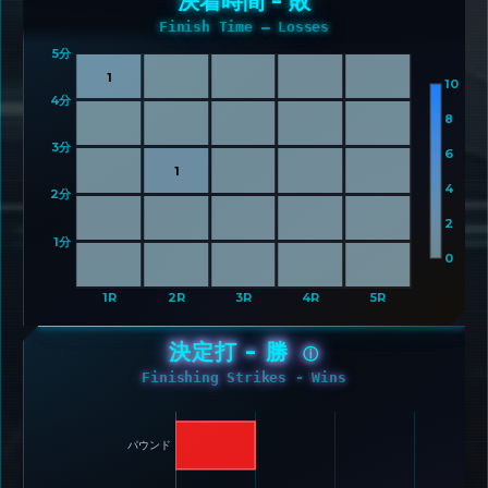
決着時間 - 敗
Finish Time – Losses
5分 
1
10
4分 
8
3分 
6
1
4
2分 
2
1分 
0
1R
2R
3R
4R
5R
決定打 - 勝
ⓘ
Finishing Strikes - Wins
パウンド 