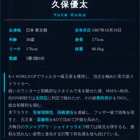
久保優太
Yuta Kubo
日本 東京都
1987年10月19日
出身地
生年月日
38歳
175cm
年齢
身長
176cm
66.0kg
リーチ
体重
5勝3敗0分
戦績
K-1 WORLD GPでウェルター級王座を獲得し、頂点を極めた実力派ス
トライカー。
鋭いカウンターと戦略的なスタイルで名を馳せた後、MMAへ転向。
RIZIN初戦では
太田忍
に判定で敗れたが、その後
奥田啓介
をTKOし、
総合初勝利を掴む。
木下カラテ、
安保瑠輝也
、
高橋遼伍
を連破し、フェザー級で頭角を現
すと、元王者・
斎藤裕
をKOで沈めて評価を高めた。
大晦日の
ラジャブアリ・シェイドゥラエフ
戦では敗北を喫するも、挑
戦を恐れない姿勢と進化する打撃で存在感を放ち続けている。