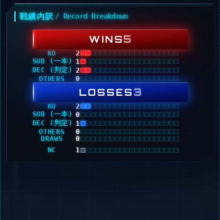
戦績内訳
/ Record Breakdown
5
WINS
KO
2
SUB (一本)
1
DEC (判定)
2
OTHERS
0
3
LOSSES
KO
2
SUB (一本)
0
DEC (判定)
1
OTHERS
0
DRAWS
0
NC
1