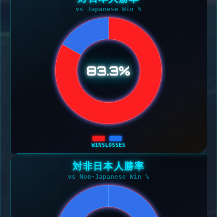
vs Japanese Win %
83.3%
WINS
LOSSES
対非日本人勝率
vs Non-Japanese Win %