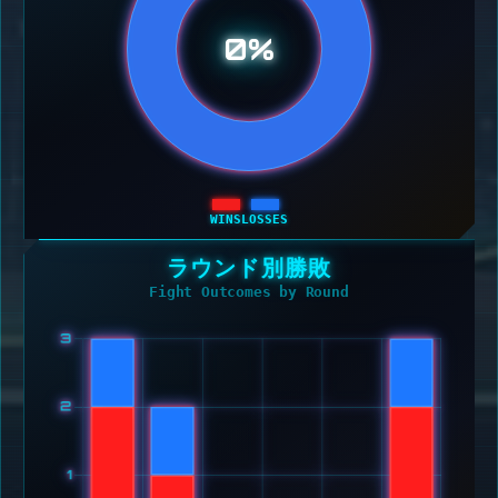
0%
WINS
LOSSES
ラウンド別勝敗
Fight Outcomes by Round