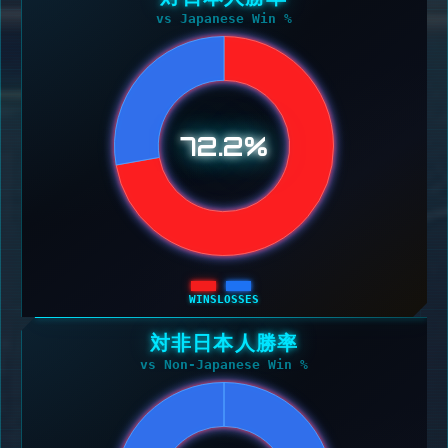
vs Japanese Win %
72.2%
WINS
LOSSES
対非日本人勝率
vs Non-Japanese Win %