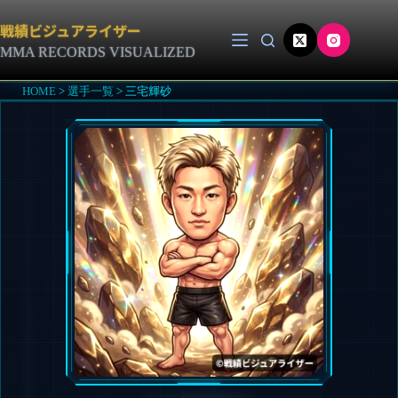
コ
ン
戦績ビジュアライザー
テ
MMA RECORDS VISUALIZED
ン
ツ
HOME
>
選手一覧
>
三宅輝砂
へ
ス
キ
ッ
プ