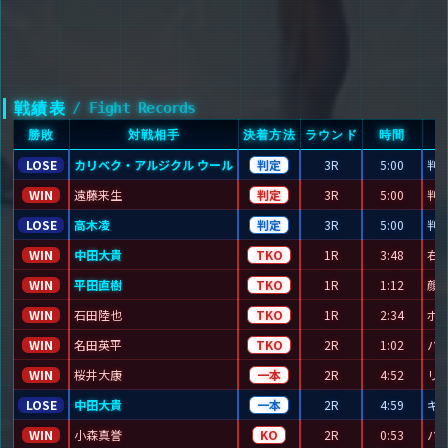
戦績表
/ Fight Records
勝敗
対戦相手
決着方法
ラウンド
時間
LOSE
カリベク・アルジクル ウール
判定
3R
5:00
判定
WIN
遠藤来生
判定
3R
5:00
判定
LOSE
高木凌
判定
3R
5:00
判定
WIN
中田大貴
TKO
1R
3:48
右
WIN
平田直樹
TKO
1R
1:12
顔
WIN
石田陸也
TKO
1R
2:34
ボ
WIN
名田英平
TKO
2R
1:02
パ
WIN
桜井大康
一本
2R
4:52
リ
LOSE
中田大貴
一本
2R
4:59
ギ
WIN
小森真誉
KO
2R
0:53
パ