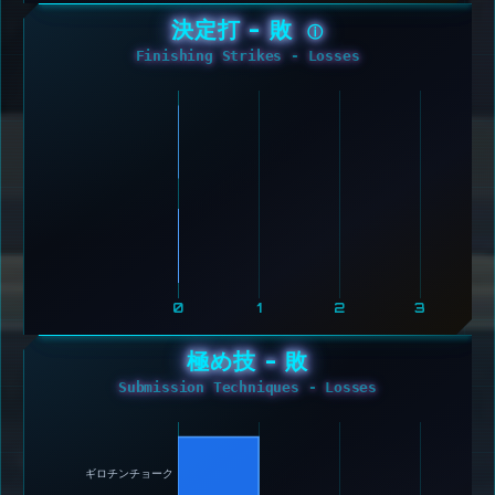
決定打 - 敗
ⓘ
Finishing Strikes - Losses
0
1
2
3
極め技 - 敗
Submission Techniques - Losses
ギロチンチョーク 