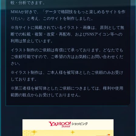
サイト紹介
MMA（総合格闘技）ファイターの戦績を、グラフとデータでわ
かりやすく可視化したサイトです。
勝率、KO率、一本勝ち率、試合決定率などのランキングや、各
選手のプロフィール・過去の試合結果も網羅しています。
格闘技ファンから初心者まで、誰でも直感的に選手データを比
較・分析できます。
MMAが好きで、「データで格闘技をもっと楽しめるサイトを作
りたい」と考え、このサイトを制作しました。
※当サイトに掲載されているイラスト・画像は、 原則として無
断での転載・複製・改変・再配布、およびSNSアイコン等への
利用は禁止しています。
イラスト制作のご依頼は有償にて承っております。どなたでも
ご依頼可能ですので、ご希望の方はお気軽にお問い合わせくだ
さい。