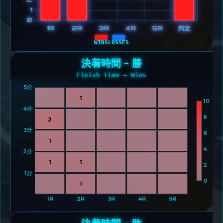
WINS
LOSSES
決着時間 - 勝
Finish Time – Wins
5分 
1
10
4分 
8
2
3分 
6
1
4
2分 
1
1
2
1分 
0
1
1R
2R
3R
4R
5R