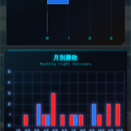
0
1
2
3
月別勝敗
Monthly Fight Outcomes