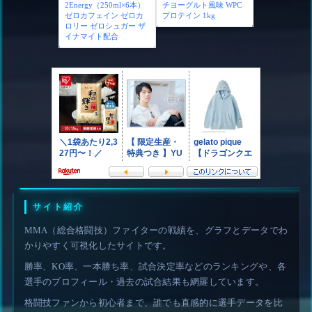
さらに表示
[RIZIN公式] 集中サポー
VITAS (バイタス) ホエ
トドリンク｜
イ プロテイン 100 ピー
2Energy（250ml×6本）
チヨーグルト風味 WPC
ゼロカフェイン ゼロカ
プロテイン 1kg
ロリー ゼロシュガー ザ
イナマイト配合