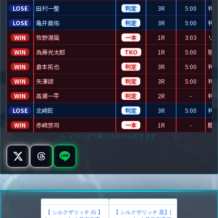
LOSE
田村一聖
判定
3R
5:00
判定
LOSE
亀井晨佑
判定
3R
5:00
判定
WIN
牧野滉風
一本
1R
3:03
リ
WIN
為房光太郎
TKO
1R
5:00
顎
WIN
倉本拓也
判定
3R
5:00
判定
WIN
矢澤諒
判定
3R
5:00
判定
WIN
高瀬一平
判定
2R
-
判定
LOSE
北崎匠
判定
3R
5:00
判定
WIN
赤崎悠司
一本
1R
-
膝
← ドラッグで横スクロールできます