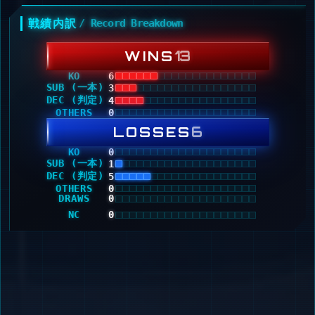
戦績内訳
/ Record Breakdown
13
WINS
KO
6
SUB (一本)
3
DEC (判定)
4
OTHERS
0
6
LOSSES
KO
0
SUB (一本)
1
DEC (判定)
5
OTHERS
0
DRAWS
0
NC
0