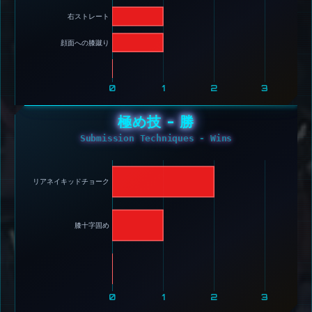
右ストレート 
顔面への膝蹴り 
0
1
2
3
極め技 - 勝
Submission Techniques - Wins
リアネイキッドチョーク 
膝十字固め 
0
1
2
3