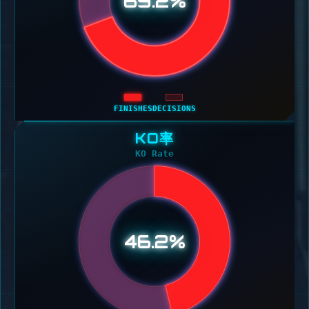
69.2%
FINISHES
DECISIONS
KO率
KO Rate
46.2%