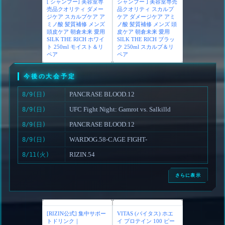
【 シルクザリッチ 白 】
【 シルクザリッチ 黒】[
[ シャンプー] 美容室専
シャンプー ] 美容室専売
売品クオリティ ダメー
品クオリティ スカルプ
ジケア スカルプケア ア
ケア ダメージケア アミ
ミノ酸 髪質補修 メンズ
ノ酸 髪質補修 メンズ 頭
頭皮ケア 朝倉未来 愛用
皮ケア 朝倉未来 愛用
SILK THE RICH ホワイ
SILK THE RICH ブラッ
ト 250ml モイスト＆リ
ク 250ml スカルプ＆リ
ペア
ペア
今後の大会予定
PANCRASE BLOOD.12
8/9(日)
UFC Fight Night: Gamrot vs. Salkilld
8/9(日)
PANCRASE BLOOD.12
8/9(日)
WARDOG.58-CAGE FIGHT-
8/9(日)
RIZIN.54
8/11(火)