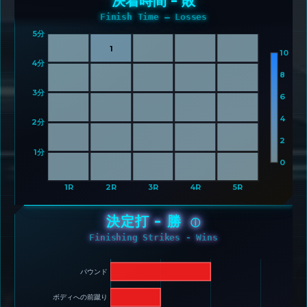
決着時間 - 敗
Finish Time – Losses
5分 
1
10
4分 
8
3分 
6
4
2分 
2
1分 
0
1R
2R
3R
4R
5R
決定打 - 勝
ⓘ
Finishing Strikes - Wins
パウンド 
ボディへの前蹴り 