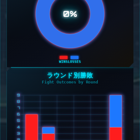
0%
WINS
LOSSES
ラウンド別勝敗
Fight Outcomes by Round