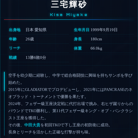
三宅輝砂
Kisa Miyake
日本 愛知県
1999年9月19日
出身地
生年月日
26歳
180cm
年齢
身長
リーチ
66.0kg
体重
13勝6敗0分
戦績
空手を幼少期に経験し、中学で総合格闘技に興味を持ちサンボを学び
始めた。
2015年にGLADIATORでプロデビューし、2021年にはPANCRASEのネ
オブラッド・トーナメントで優勝を果たす。
2024年、フェザー級王座決定戦に代打出場で挑み、右ヒザ蹴りからの
パウンドでTKO勝利し、第11代フェザー級キング・オブ・パンクラシ
スト王座を獲得した。
その後、
中田大貴
を初回TKOで下し王座の初防衛に成功。
長身とリーチを活かした正確な打撃が持ち味。