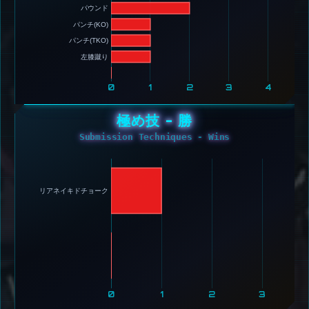
パウンド 
パンチ(KO) 
パンチ(TKO) 
左膝蹴り 
0
1
2
3
4
極め技 - 勝
Submission Techniques - Wins
リアネイキドチョーク 
0
1
2
3