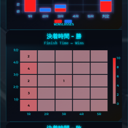
WINS
LOSSES
決着時間 - 勝
Finish Time – Wins
5分 
2
10
4分 
8
4
3分 
6
2
1
4
2分 
3
2
1分 
0
4
1R
2R
3R
4R
5R