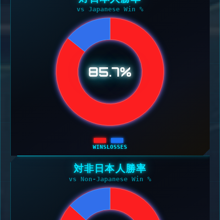
vs Japanese Win %
85.7%
WINS
LOSSES
対非日本人勝率
vs Non-Japanese Win %