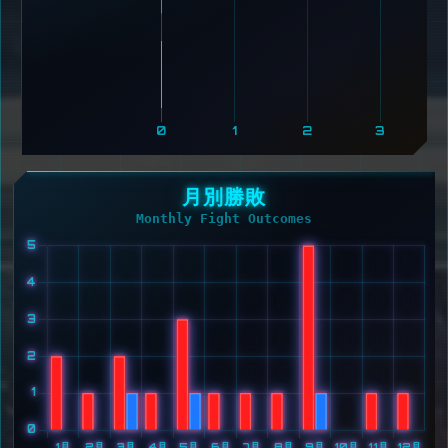
0
1
2
3
月別勝敗
Monthly Fight Outcomes