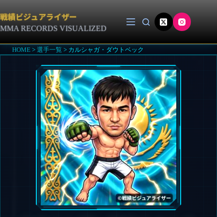
コ
ン
戦績ビジュアライザー
テ
MMA RECORDS VISUALIZED
ン
ツ
HOME
>
選手一覧
>
カルシャガ・ダウトベック
へ
ス
キ
ッ
プ