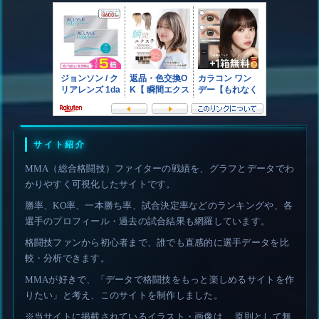
サイト紹介
MMA（総合格闘技）ファイターの戦績を、グラフとデータでわ
かりやすく可視化したサイトです。
勝率、KO率、一本勝ち率、試合決定率などのランキングや、各
選手のプロフィール・過去の試合結果も網羅しています。
格闘技ファンから初心者まで、誰でも直感的に選手データを比
較・分析できます。
MMAが好きで、「データで格闘技をもっと楽しめるサイトを作
りたい」と考え、このサイトを制作しました。
※当サイトに掲載されているイラスト・画像は、 原則として無