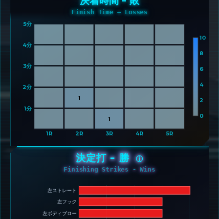
決着時間 - 敗
Finish Time – Losses
5分 
10
4分 
8
3分 
6
4
2分 
1
2
1分 
0
1
1R
2R
3R
4R
5R
決定打 - 勝
ⓘ
Finishing Strikes - Wins
左ストレート 
左フック 
左ボディブロー 