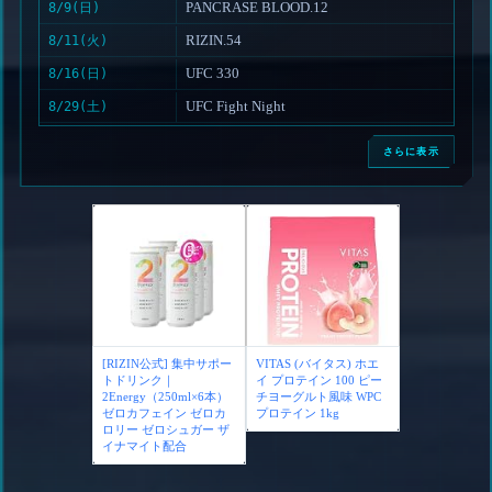
PANCRASE BLOOD.12
8/9(日)
RIZIN.54
8/11(火)
UFC 330
8/16(日)
UFC Fight Night
8/29(土)
さらに表示
[RIZIN公式] 集中サポー
VITAS (バイタス) ホエ
トドリンク｜
イ プロテイン 100 ピー
2Energy（250ml×6本）
チヨーグルト風味 WPC
ゼロカフェイン ゼロカ
プロテイン 1kg
ロリー ゼロシュガー ザ
イナマイト配合