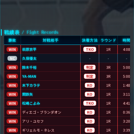
戦績表
/ Fight Records
勝敗
対戦相手
決着方法
ラウンド
時間
WIN
萩原京平
TKO
1R
4:08
NC
久保優太
-
-
-
WIN
鈴木千裕
判定
3R
5:00
WIN
YA-MAN
判定
3R
5:00
WIN
木下カラテ
KO
1R
1:48
WIN
関鉄矢
KO
1R
3:11
WIN
松嶋こよみ
TKO
1R
4:41
WIN
ディエゴ・ブランダオン
KO
1R
0:36
WIN
アリ・ユセフ
KO
1R
3:20
WIN
ギリェルモ・ネレス
KO
1R
3:39