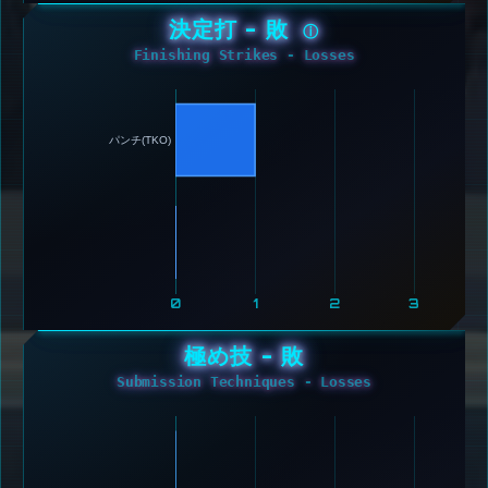
決定打 - 敗
ⓘ
Finishing Strikes - Losses
パンチ(TKO) 
0
1
2
3
極め技 - 敗
Submission Techniques - Losses