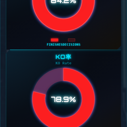
84.2%
FINISHES
DECISIONS
KO率
KO Rate
78.9%