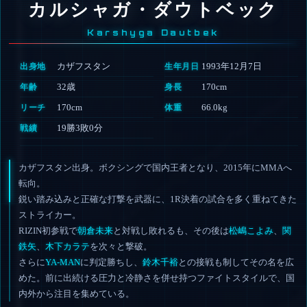
カルシャガ・ダウトベック
Karshyga Dautbek
カザフスタン
1993年12月7日
出身地
生年月日
32歳
170cm
年齢
身長
170cm
66.0kg
リーチ
体重
19勝3敗0分
戦績
カザフスタン出身。ボクシングで国内王者となり、2015年にMMAへ
転向。
鋭い踏み込みと正確な打撃を武器に、1R決着の試合を多く重ねてきた
ストライカー。
RIZIN初参戦で
朝倉未来
と対戦し敗れるも、その後は
松嶋こよみ
、
関
鉄矢
、
木下カラテ
を次々と撃破。
さらに
YA-MAN
に判定勝ちし、
鈴木千裕
との接戦も制してその名を広
めた。
前に出続ける圧力と冷静さを併せ持つファイトスタイルで、国
内外から注目を集めている。