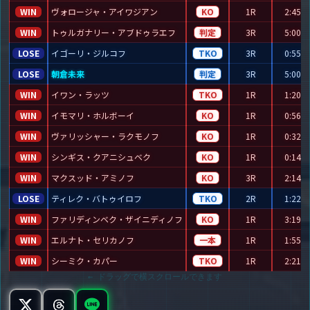
WIN
ヴォロージャ・アイワジアン
KO
1R
2:45
WIN
トゥルガナリー・アブドゥラエフ
判定
3R
5:00
LOSE
イゴーリ・ジルコフ
TKO
3R
0:55
LOSE
朝倉未来
判定
3R
5:00
WIN
イワン・ラッツ
TKO
1R
1:20
WIN
イモマリ・ホルボーイ
KO
1R
0:56
WIN
ヴァリッシャー・ラクモノフ
KO
1R
0:32
WIN
シンギス・クアニシュベク
KO
1R
0:14
WIN
マクスッド・アミノフ
KO
3R
2:14
LOSE
ティレク・バトゥイロフ
TKO
2R
1:22
WIN
ファリディンベク・ザイニディノフ
KO
1R
3:19
WIN
エルナト・セリカノフ
一本
1R
1:55
WIN
シーミク・カパー
TKO
1R
2:21
← ドラッグで横スクロールできます