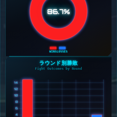
86.7%
WINS
LOSSES
ラウンド別勝敗
Fight Outcomes by Round