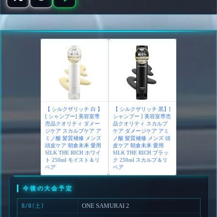
【 シルクザリッチ 白 】
【 シルクザリッチ 黒】[
[ シャンプー] 美容室専
シャンプー ] 美容室専売
売品クオリティ ダメー
品クオリティ スカルプ
ジケア スカルプケア ア
ケア ダメージケア アミ
ミノ酸 髪質補修 メンズ
ノ酸 髪質補修 メンズ 頭
頭皮ケア 朝倉未来 愛用
皮ケア 朝倉未来 愛用
SILK THE RICH ホワイ
SILK THE RICH ブラッ
ト 250ml モイスト＆リ
ク 250ml スカルプ＆リ
ペア
ペア
今後の大会予定
ONE SAMURAI 2
8/8(土)