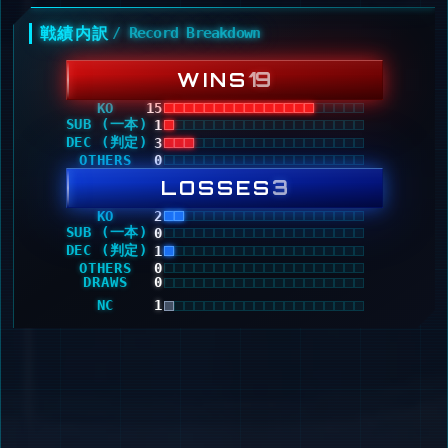
戦績内訳
/ Record Breakdown
19
WINS
KO
15
SUB (一本)
1
DEC (判定)
3
OTHERS
0
3
LOSSES
KO
2
SUB (一本)
0
DEC (判定)
1
OTHERS
0
DRAWS
0
NC
1