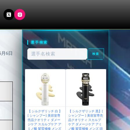
選手検索
 6月6日
検索
【 シルクザリッチ 白 】
【 シルクザリッチ 黒】[
[ シャンプー] 美容室専
シャンプー ] 美容室専売
売品クオリティ ダメー
品クオリティ スカルプ
ジケア スカルプケア ア
ケア ダメージケア アミ
ミノ酸 髪質補修 メンズ
ノ酸 髪質補修 メンズ 頭