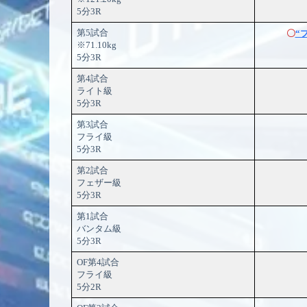
5分3R
第5試合
〇
“
※71.10kg
5分3R
第4試合
ライト級
5分3R
第3試合
フライ級
5分3R
第2試合
フェザー級
5分3R
第1試合
バンタム級
5分3R
OF第4試合
フライ級
5分2R