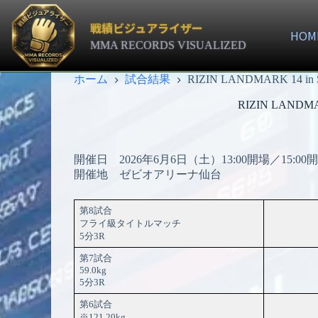
コ
ン
戦績ビジュアライザー
HOM
テ
MMA RECORDS VISUALIZED
ン
ツ
ホーム
試合結果
RIZIN LANDMARK 14
へ
ス
RIZIN LAND
キ
ッ
プ
開催日 2026年6月6日（土）13:00開場／15:00
開催地 ゼビオアリーナ仙台
第8試合
フライ級タイトルマッチ
5分3R
第7試合
59.0kg
5分3R
第6試合
※121.20kg