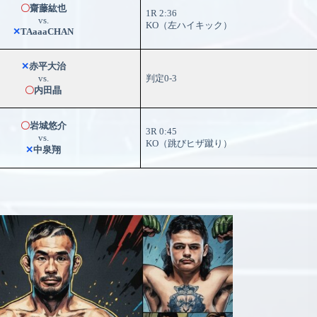
〇
齋藤紘也
1R 2:36
vs.
KO（左ハイキック）
✕
TAaaaCHAN
✕
赤平大治
vs.
判定0-3
〇
内田晶
〇
岩城悠介
3R 0:45
vs.
KO（跳びヒザ蹴り）
✕
中泉翔