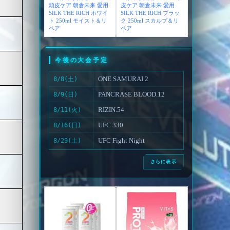
頭皮ケア 朝倉未来 愛用
皮ケア 朝倉未来 愛用
SILK THE RICH ホワイ
SILK THE RICH ブラッ
ト 250ml モイスト＆リ
ク 250ml スカルプ＆リ
ペア
ペア
今後の大会予定
ONE SAMURAI 2
8/8(土)
PANCRASE BLOOD.12
8/9(日)
RIZIN.54
8/11(火)
UFC 330
8/16(日)
UFC Fight Night
8/29(土)
さらに表示