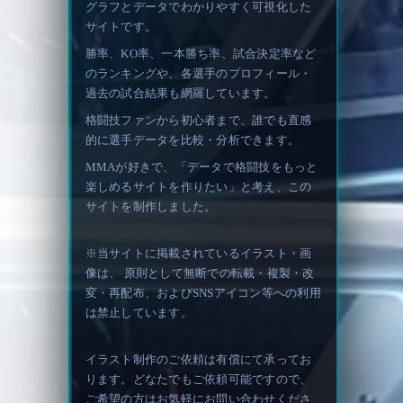
グラフとデータでわかりやすく可視化した
サイトです。
勝率、KO率、一本勝ち率、試合決定率など
のランキングや、各選手のプロフィール・
過去の試合結果も網羅しています。
格闘技ファンから初心者まで、誰でも直感
的に選手データを比較・分析できます。
MMAが好きで、「データで格闘技をもっと
楽しめるサイトを作りたい」と考え、この
サイトを制作しました。
※当サイトに掲載されているイラスト・画
像は、 原則として無断での転載・複製・改
変・再配布、およびSNSアイコン等への利用
は禁止しています。
イラスト制作のご依頼は有償にて承ってお
ります。どなたでもご依頼可能ですので、
ご希望の方はお気軽にお問い合わせくださ