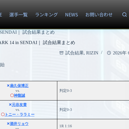
E
選手一覧
ランキング
NEWS
お問い合わせ
 in SENDAI｜ 試合結果まとめ
MARK 14 in SENDAI｜ 試合結果まとめ
試合結果
,
RIZIN
2026年
開始
✕
扇久保博正
vs.
判定0-3
〇
神龍誠
✕
元谷友貴
vs.
判定0-3
〇
トニー・ララミー
✕
酒井リョウ
1R 1:16
vs.