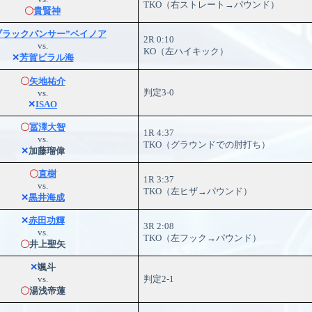
TKO（右ストレート→パウンド）
〇
貴賢神
ブラックパンサー”ベイノア
2R 0:10
vs.
KO（左ハイキック）
✕
芳賀ビラル海
〇
矢地祐介
判定3-0
vs.
✕
ISAO
〇
冨澤大智
1R 4:37
vs.
TKO（グラウンドでの肘打ち）
✕
加藤瑠偉
〇
直樹
1R 3:37
vs.
TKO（左ヒザ→パウンド）
✕
黒井海成
✕
赤田功輝
3R 2:08
vs.
TKO（左フック→パウンド）
〇
井上聖矢
✕
颯斗
vs.
判定2-1
〇
湯浅帝蓮