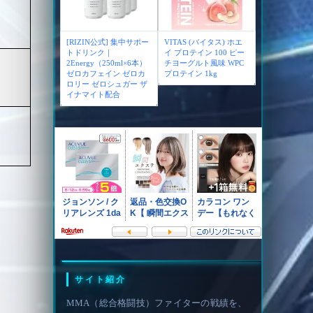
[RIZIN公式] 集中サポー
VITAS (バイタス) ホエ
トドリンク｜
イ プロテイン 100 ピー
2Energy（250ml×6本）
チヨーグルト風味 WPC
ゼロカフェイン ゼロカ
プロテイン 1kg
ロリー ゼロシュガー ザ
イナマイト配合
サイト紹介
MMA（総合格闘技）ファイターの戦績を、